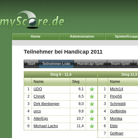
Home
Administration
Spieler/Grupp
Teilnehmer bei Handicap 2011
Start
Teilnehmer-Liste
Handicap-Spiel
Team-Spiel
Stvg 0 - 11,4
Stvg 11,5 
Name
Stvg
Name
1
UDO
6,1
1
Michi14
2
ChrisK
6,5
2
Ping56
3
Dirk Illenberger
8,0
3
Schmiddi
4
urco
9,6
4
Golfbirdie
5
AlterEgo
10,7
5
Monika
6
Michael Lachs
11,4
6
Ebbi
7
Golfnarr