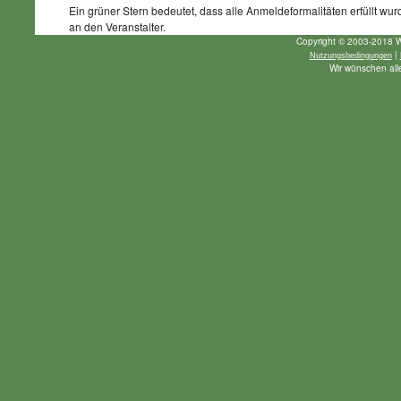
Ein grüner Stern bedeutet, dass alle Anmeldeformalitäten erfüllt wur
an den Veranstalter.
Copyright © 2003-2018 W
|
Nutzungsbedingungen
Wir wünschen alle