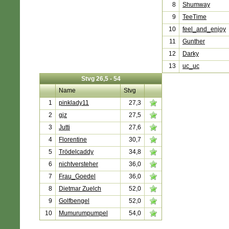
8
Shumway
9
TeeTime
10
feel_and_enjoy
11
Gunther
12
Darky
13
uc_uc
Stvg 26,5 - 54
Name
Stvg
1
pinklady11
27,3
2
gjz
27,5
3
Jutti
27,6
4
Florentine
30,7
5
Trödelcaddy
34,8
6
nichtversteher
36,0
7
Frau_Goedel
36,0
8
Dietmar Zuelch
52,0
9
Golfbengel
52,0
10
Mumurumpumpel
54,0