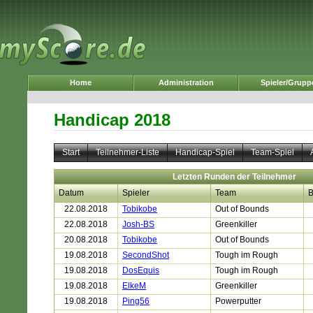
Home
Administration
Spieler/Grupp
Handicap 2018
Start
Teilnehmer-Liste
Handicap-Spiel
Team-Spiel
Letzten Runden der Teilnehmer
Datum
Spieler
Team
B
22.08.2018
Tobikobe
Out of Bounds
22.08.2018
Josh-BS
Greenkiller
20.08.2018
Tobikobe
Out of Bounds
19.08.2018
SecondShot
Tough im Rough
19.08.2018
DosEquis
Tough im Rough
19.08.2018
ElkeM
Greenkiller
19.08.2018
Ping56
Powerputter