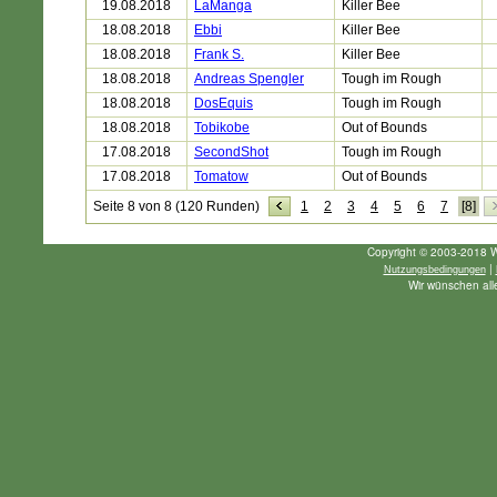
19.08.2018
LaManga
Killer Bee
18.08.2018
Ebbi
Killer Bee
18.08.2018
Frank S.
Killer Bee
18.08.2018
Andreas Spengler
Tough im Rough
18.08.2018
DosEquis
Tough im Rough
18.08.2018
Tobikobe
Out of Bounds
17.08.2018
SecondShot
Tough im Rough
17.08.2018
Tomatow
Out of Bounds
Seite 8 von 8 (120 Runden)
1
2
3
4
5
6
7
[8]
Copyright © 2003-2018 W
|
Nutzungsbedingungen
Wir wünschen alle