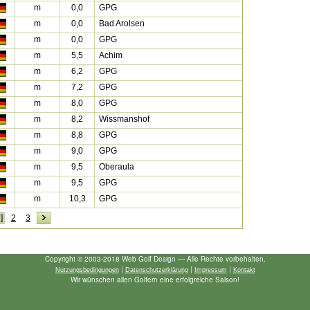
m
0,0
GPG
m
0,0
Bad Arolsen
m
0,0
GPG
m
5,5
Achim
m
6,2
GPG
m
7,2
GPG
m
8,0
GPG
m
8,2
Wissmanshof
m
8,8
GPG
m
9,0
GPG
m
9,5
Oberaula
m
9,5
GPG
m
10,3
GPG
]
2
3
Copyright © 2003-2018 Web Golf Design — Alle Rechte vorbehalten.
|
|
|
Nutzungsbedingungen
Datenschutzerklärung
Impressum
Kontakt
Wir wünschen allen Golfern eine erfolgreiche Saison!