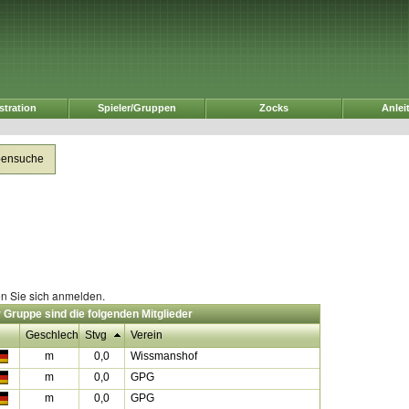
tration
Spieler/Gruppen
Zocks
Anlei
pensuche
n Sie sich anmelden.
r Gruppe sind die folgenden Mitglieder
d
Geschlecht
Stvg
Verein
m
0,0
Wissmanshof
m
0,0
GPG
m
0,0
GPG