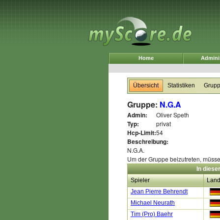
Home
Adminis
Übersicht
Statistiken
Grup
Gruppe:
N.G.A
Admin:
Oliver Speth
Typ:
privat
Hcp-Limit:
54
Beschreibung:
N.G.A.
Um der Gruppe beizutreten, müsse
In diese
Spieler
Lan
Jean Pierre Behrendt
Michael Neurath
Tim (Pro) Baehr