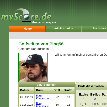
Home
Administration
Statistiken
Golfseiten von Ping56
Golf Burg Konradsheim
Willkommen auf meiner persönlichen G
Letzte Runden
Birds diese Saison
Datum
Kurs
Stblf
Brutto
Eagles
Birdies
Par
Burg
01.09.2019
22
13
Konradshei
0
0
0
Burg
0,0%
0,0%
0,0
31.08.2019
35
22
Konradshei