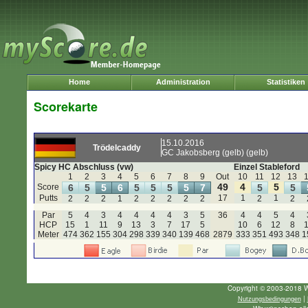
Home
Administration
Statistiken
Scorekarte
15.10.2016
Trödelcaddy
GC Jakobsberg (gelb) (gelb)
Spicy HC Abschluss (vw)
Einzel Stableford
1
2
3
4
5
6
7
8
9
Out
10
11
12
13
49
4
5
Score
6
5
5
6
5
5
5
5
7
5
5
Putts
17
1
1
2
2
2
1
2
2
2
2
2
2
2
Par
5
4
3
4
4
4
4
3
5
36
4
4
5
4
HCP
15
1
11
9
13
3
7
17
5
10
6
12
8
Meter
474
362
155
304
298
339
340
139
468
2879
333
351
493
348
1
Copyright © 2003-2018 W
|
Nutzungsbedingungen