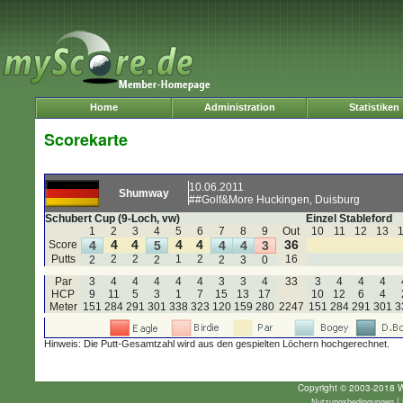
Home
Administration
Statistiken
Scorekarte
10.06.2011
Shumway
##Golf&More Huckingen, Duisburg
Schubert Cup (9-Loch, vw)
Einzel Stableford
1
2
3
4
5
6
7
8
9
Out
10
11
12
13
4
4
4
4
36
Score
4
5
4
4
3
Putts
2
2
1
2
16
2
2
2
3
0
Par
3
4
4
4
4
4
3
3
4
33
3
4
4
4
HCP
9
11
5
3
1
7
15
13
17
10
12
6
4
Meter
151
284
291
301
338
323
120
159
280
2247
151
284
291
301
3
Hinweis: Die Putt-Gesamtzahl wird aus den gespielten Löchern hochgerechnet.
Copyright © 2003-2018 W
|
Nutzungsbedingungen