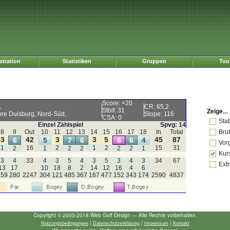
tration
Statistiken
Gruppen
Tou
Score: +20
1
CR: 65,2
Zeige...
Stblf: 31
re Duisburg, Nord-Süd,
Slope: 116
CSA: 0
Sta
Einzel Zählspiel
Spvg: 14
8
9
Out
10
11
12
13
14
15
16
17
18
In
Total
Bru
3
42
3
3
5
45
87
6
5
7
6
6
6
4
Vor
1
16
2
1
2
15
31
2
1
2
2
2
2
1
Kur
3
4
33
4
3
5
4
3
5
3
4
3
34
67
Extr
13
17
10
18
8
2
14
12
16
4
6
159
280
2247
304
121
485
367
167
477
152
343
174
2590
4837
Copyright © 2003-2018 Web Golf Design — Alle Rechte vorbehalten.
|
|
|
Nutzungsbedingungen
Datenschutzerklärung
Impressum
Kontakt