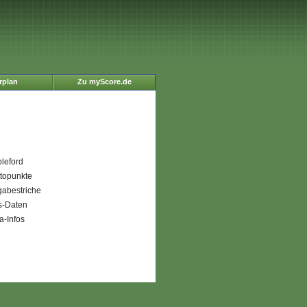
rplan
Zu myScore.de
bleford
ttopunkte
gabestriche
s-Daten
a-Infos