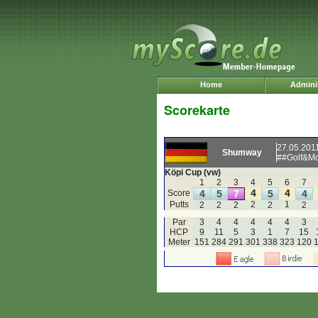
Home
Adminis
Scorekarte
27.05.201
Shumway
##Golf&Mo
Köpi Cup (vw)
1
2
3
4
5
6
7
4
4
Score
4
5
7
5
4
Putts
2
1
2
2
2
2
2
Par
3
4
4
4
4
4
3
HCP
9
11
5
3
1
7
15
Meter
151
284
291
301
338
323
120