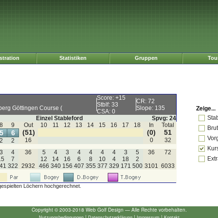
tration
Statistiken
Gruppen
Tou
Score: +15
CR: 72
Stblf: 33
Zeige...
erg Göttingen Course (
Slope: 135
CSA: 0
Sta
Einzel Stableford
Spvg: 24
8
9
Out
10
11
12
13
14
15
16
17
18
In
Total
Bru
(51)
(0)
51
5
6
Vor
16
0
32
2
2
Kur
3
4
36
5
4
3
4
4
4
4
3
5
36
72
Extr
15
7
12
14
16
6
8
10
4
18
2
41
322
2932
466
340
156
407
355
377
329
171
500
3101
6033
gespielten Löchern hochgerechnet.
Copyright © 2003-2018 Web Golf Design — Alle Rechte vorbehalten.
|
|
|
Nutzungsbedingungen
Datenschutzerklärung
Impressum
Kontakt