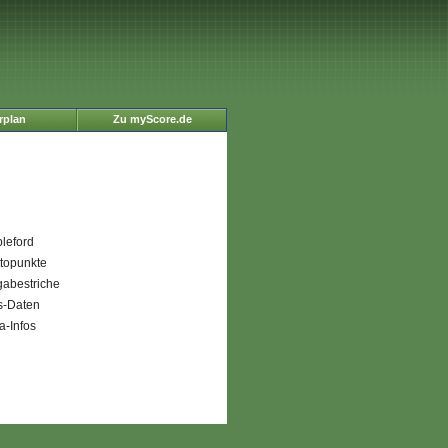
rplan
Zu myScore.de
bleford
ttopunkte
gabestriche
s-Daten
a-Infos