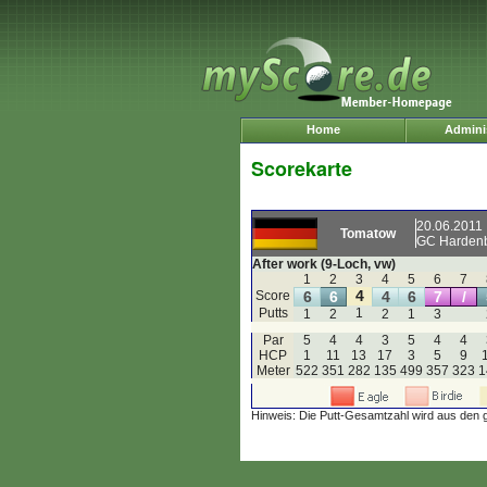
Home
Adminis
Scorekarte
20.06.2011
Tomatow
GC Hardenb
After work (9-Loch, vw)
1
2
3
4
5
6
7
4
Score
6
6
4
6
7
/
Putts
1
1
2
2
1
3
Par
5
4
4
3
5
4
4
HCP
1
11
13
17
3
5
9
Meter
522
351
282
135
499
357
323
1
Hinweis: Die Putt-Gesamtzahl wird aus den 