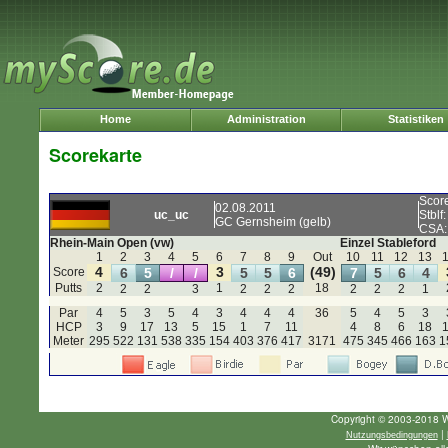
Home
Administration
Statistiken
Scorekarte
Scor
02.08.2011
uc_uc
Stblf
GC Gernsheim (gelb)
CSA:
Rhein-Main Open (vw)
Einzel Stableford
1
2
3
4
5
6
7
8
9
Out
10
11
12
13
4
3
(49)
Score
6
5
/
/
5
5
6
7
5
6
4
Putts
2
1
18
2
2
3
2
2
2
2
2
2
1
Par
4
5
3
5
4
3
4
4
4
36
5
4
5
3
HCP
3
9
17
13
5
15
1
7
11
4
8
6
18
Meter
295
522
131
538
335
154
403
376
417
3171
475
345
466
163
1
Copyright © 2003-2018 W
|
Nutzungsbedingungen